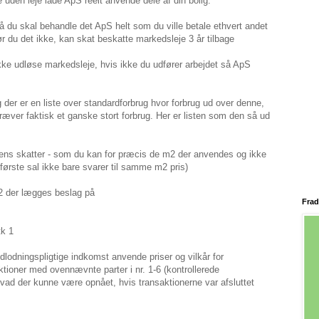
e uden leje lade ApS reelt anvende dele af din bolig.
 du skal behandle det ApS helt som du ville betale ethvert andet
r du det ikke, kan skat beskatte markedsleje 3 år tilbage
ke udløse markedsleje, hvis ikke du udfører arbejdet så ApS
g der er en liste over standardforbrug hvor forbrug ud over denne,
ræver faktisk et ganske stort forbrug. Her er listen som den så ud
mens skatter - som du kan for præcis de m2 der anvendes og ikke
ørste sal ikke bare svarer til samme m2 pris)
 m2 der lægges beslag på
Frad
tk 1
udlodningspligtige indkomst anvende priser og vilkår for
ioner med ovennævnte parter i nr. 1-6 (kontrollerede
ad der kunne være opnået, hvis transaktionerne var afsluttet