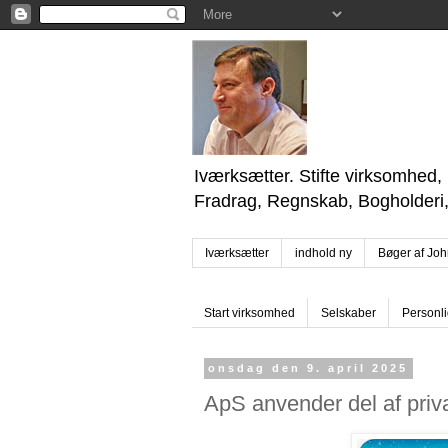
Iværksætter. Stifte virksomhed
Fradrag, Regnskab, Bogholderi
Iværksætter
indhold ny
Bøger af Jo
Start virksomhed
Selskaber
Personli
onsdag den 9. april 2025
ApS anvender del af priv