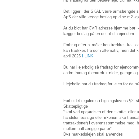
har fradrag for den betalte leje. Du må ikk
Det ligger i der SKAL være armslængde så
ApS der ville lægge beslag op dine m2 -gø
At du blot har CVR adresse hjemme bør ik
lægger beslag på en del af din ejendom.
Forbrug efter bi-måler kan trækkes fra - o
kan trækkes fra som alternativ, men det k
april 2025
I LINK
Du har i ejerbolig så fradrag for ejendom
andre fradrag (bemærk kælder, garage og f
I lejebolig har du fradrag for lejen for de
Forholdet reguleres i Ligningslovens §2, s
Skattepligtige
“skal ved opgørelsen af den skatte- eller 
handelsmæssige eller økonomiske transakt
transaktioner) i overensstemmelse med, hv
mellem uafhængige parter”
Dvs markedslejen skal anvendes