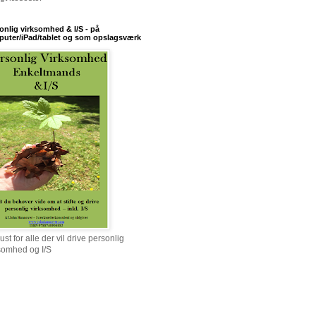
onlig virksomhed & I/S - på
uter/iPad/tablet og som opslagsværk
ust for alle der vil drive personlig
somhed og I/S