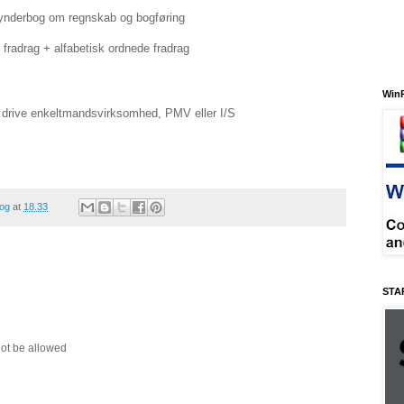
ynderbog om regnskab og bogføring
 fradrag + alfabetisk ordnede fradrag
Win
 drive enkeltmandsvirksomhed, PMV eller I/S
log
at
18.33
STA
not be allowed