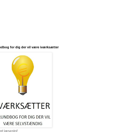
dbog for dig der vil være iværksætter
igt læsestof