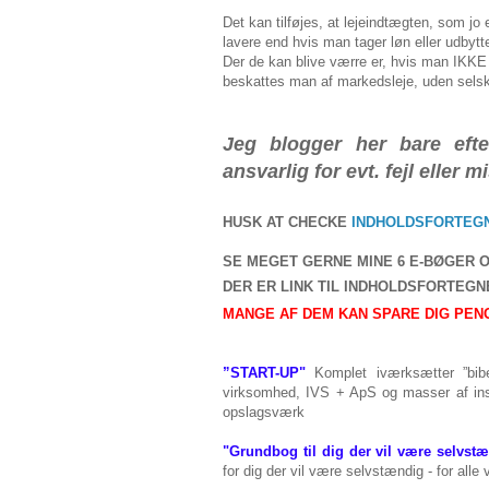
Det kan tilføjes, at lejeindtægten, som j
lavere end hvis man tager løn eller udbyt
Der de kan blive værre er, hvis man IKKE 
beskattes man af markedsleje, uden selsk
Jeg blogger her bare eft
ansvarlig for evt. fejl eller 
HUSK AT CHECKE
INDHOLDSFORTEGN
SE MEGET GERNE MINE 6 E-BØGER 
DER ER LINK TIL INDHOLDSFORTEG
MANGE AF DEM KAN SPARE DIG PENG
”START-UP"
Komplet iværksætter ”bibe
virksomhed, IVS + ApS og masser af insp
opslagsværk
"Grundbog til dig der vil være selvst
for dig der vil være selvstændig - for alle