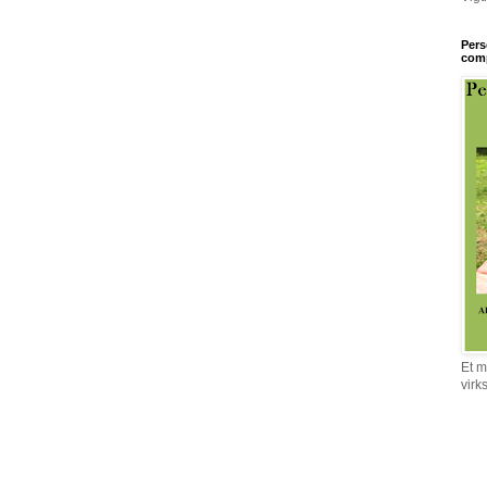
Pers
comp
Et m
virk