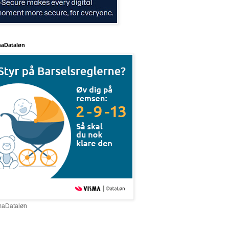
maDataløn
maDataløn