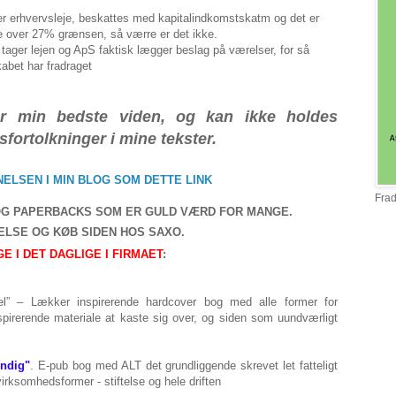
o er erhvervsleje, beskattes med kapitalindkomstskatm og det er
te over 27% grænsen, så værre er det ikke.
tager lejen og ApS faktisk lægger beslag på værelser, for så
abet har fradraget
er min bedste viden, og kan ikke holdes
misfortolkninger i mine tekster.
ELSEN I MIN BLOG SOM DETTE LINK
Frad
OG PAPERBACKS SOM ER GULD VÆRD FOR MANGE.
NELSE OG KØB SIDEN HOS SAXO
.
E I DET DAGLIGE I FIRMAET
:
l” – Lækker inspirerende hardcover bog med alle former for
irerende materiale at kaste sig over, og siden som uundværligt
ændig"
. E-pub bog med ALT det grundliggende skrevet let fatteligt
 virksomhedsformer - stiftelse og hele driften