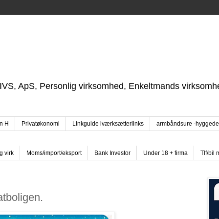
, IVS, ApS, Personlig virksomhed, Enkeltmands virksomh
,
hn H
Privatøkonomi
Linkguide iværksætterlinks
armbåndsure -hyggede
g virk
Moms/import/eksport
Bank Investor
Under 18 + firma
Tlf/bil
atboligen.